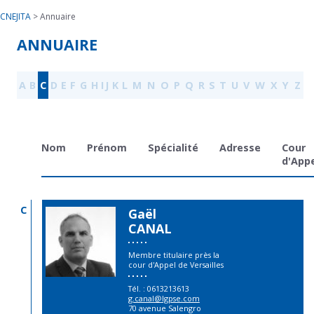
CNEJITA
>
Annuaire
ANNUAIRE
A
B
C
D
E
F
G
H
I
J
K
L
M
N
O
P
Q
R
S
T
U
V
W
X
Y
Z
Nom
Prénom
Spécialité
Adresse
Cour
d'App
C
Gaël
CANAL
Membre titulaire près la
cour d'Appel de Versailles
Tél. : 0613213613
moc.espgl@lanac.g
70 avenue Salengro