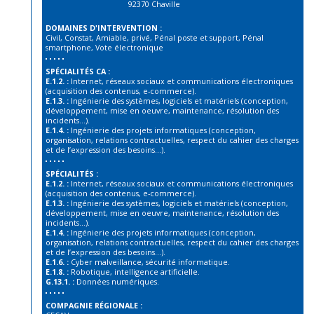
92370 Chaville
DOMAINES D'INTERVENTION :
Civil, Constat, Amiable, privé, Pénal poste et support, Pénal
smartphone, Vote électronique
SPÉCIALITÉS CA :
E.1.2. :
Internet, réseaux sociaux et communications électroniques
(acquisition des contenus, e-commerce).
E.1.3. :
Ingénierie des systèmes, logiciels et matériels (conception,
développement, mise en oeuvre, maintenance, résolution des
incidents…).
E.1.4. :
Ingénierie des projets informatiques (conception,
organisation, relations contractuelles, respect du cahier des charges
et de l’expression des besoins…).
SPÉCIALITÉS :
E.1.2. :
Internet, réseaux sociaux et communications électroniques
(acquisition des contenus, e-commerce).
E.1.3. :
Ingénierie des systèmes, logiciels et matériels (conception,
développement, mise en oeuvre, maintenance, résolution des
incidents…).
E.1.4. :
Ingénierie des projets informatiques (conception,
organisation, relations contractuelles, respect du cahier des charges
et de l’expression des besoins…).
E.1.6. :
Cyber malveillance, sécurité informatique.
E.1.8. :
Robotique, intelligence artificielle.
G.13.1. :
Données numériques.
COMPAGNIE RÉGIONALE :