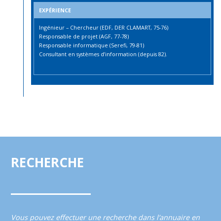
EXPÉRIENCE
Ingénieur – Chercheur (EDF, DER CLAMART, 75-76)
Responsable de projet (AGF, 77-78)
Responsable informatique (Serefi, 79-81)
Consultant en systèmes d’information (depuis 82).
RECHERCHE
Vous pouvez effectuer une recherche dans l’annuaire en