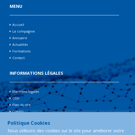
MENU
Accueil
La compagnie
Annuaire
Actualités
Formations
Contact
INFORMATIONS LÉGALES
Mentions légales
CGU
Plan du site
Crédits
Politique Cookies
Compagnie Nationale des
Nous utilisons des cookies sur le site pour améliorer votre
Experts de Justice en