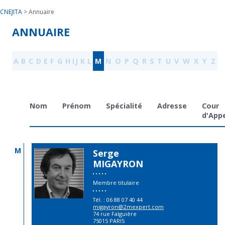
CNEJITA
>
Annuaire
ANNUAIRE
A
B
C
D
E
F
G
H
I
J
K
L
M
N
O
P
Q
R
S
T
U
V
W
X
Y
Z
Nom
Prénom
Spécialité
Adresse
Cour
d'App
M
Serge
MIGAYRON
Membre titulaire
Tél. : 06 88 07 40 44
moc.trepxem2@noryagim
74 rue Falguière
75015 PARIS