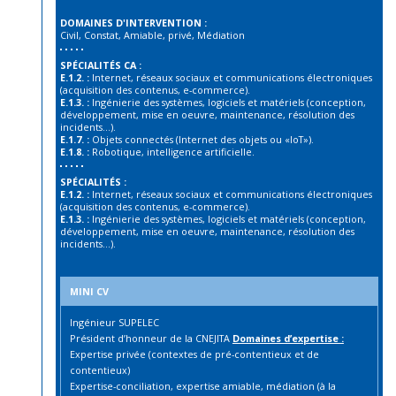
DOMAINES D'INTERVENTION :
Civil, Constat, Amiable, privé, Médiation
SPÉCIALITÉS CA :
E.1.2. :
Internet, réseaux sociaux et communications électroniques
(acquisition des contenus, e-commerce).
E.1.3. :
Ingénierie des systèmes, logiciels et matériels (conception,
développement, mise en oeuvre, maintenance, résolution des
incidents…).
E.1.7. :
Objets connectés (Internet des objets ou «IoT»).
E.1.8. :
Robotique, intelligence artificielle.
SPÉCIALITÉS :
E.1.2. :
Internet, réseaux sociaux et communications électroniques
(acquisition des contenus, e-commerce).
E.1.3. :
Ingénierie des systèmes, logiciels et matériels (conception,
développement, mise en oeuvre, maintenance, résolution des
incidents…).
MINI CV
Ingénieur SUPELEC
Président d’honneur de la CNEJITA
Domaines d’expertise :
Expertise privée (contextes de pré-contentieux et de
contentieux)
Expertise-conciliation, expertise amiable, médiation (à la