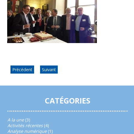
Précédent
Suivant
CATÉGORIES
A la une
(3)
Activités récentes
(4)
Analyse numérique
(1)