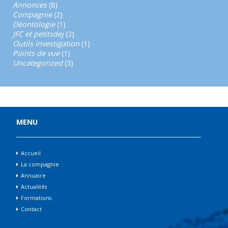
Annonces
(8)
Compagnie
(2)
Déontologie
(1)
JFC et petitsdej
(2)
Outils investigation
(1)
Points de vue
(1)
Uncategorized
(3)
MENU
Accueil
La compagnie
Annuaire
Actualités
Formations
Contact