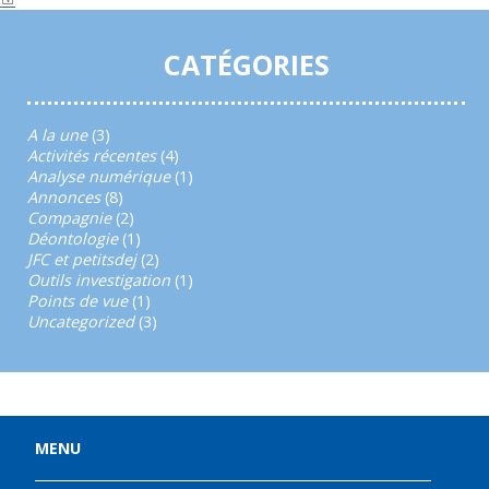
CATÉGORIES
A la une
(3)
Activités récentes
(4)
Analyse numérique
(1)
Annonces
(8)
Compagnie
(2)
Déontologie
(1)
JFC et petitsdej
(2)
Outils investigation
(1)
Points de vue
(1)
Uncategorized
(3)
MENU