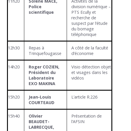
11h20
Solène MACE,
Activités de la
Police
division numérique –
scientifique
PTS Ecully et
recherche de
suspect par l’étude
du bornage
téléphonique
12h30
Repas à
A côté de la faculté
Trinquefougasse
d’économie
14h20
Roger COZIEN,
Visio détection objet
Président du
et visages dans les
Laboratoire
vidéos
EXO MAKINA
15h20
Jean-Louis
L’article R.226
COURTEAUD
15h40
Olivier
Présentation de
BEAUDET-
l’AFSIN
LABRECQUE,