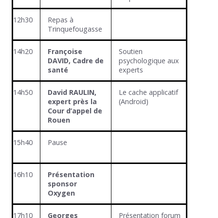
12h30
Repas à
Trinquefougasse
14h20
Françoise
Soutien
DAVID, Cadre de
psychologique aux
santé
experts
14h50
David RAULIN,
Le cache applicatif
expert près la
(Android)
Cour d’appel de
Rouen
15h40
Pause
16h10
Présentation
sponsor
Oxygen
17h10
Georges
Présentation forum