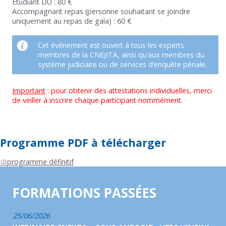
Etudiant DU : 80 €
Accompagnant repas (personne souhaitant se joindre
uniquement au repas de gala) : 60 €
Cet événement est ouvert à tous les experts
membres de la CNEJITA, ainsi qu’aux membres du
système judiciaire ou de services d’enquête pénale.
Important
:
pour obtenir des attestations individuelles, merci
de veiller à inscrire chaque participant nommément
.
Programme PDF à télécharger
programme définitif
FORMATIONS PASSÉES
25/06/2026