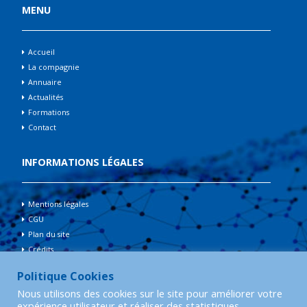
MENU
Accueil
La compagnie
Annuaire
Actualités
Formations
Contact
INFORMATIONS LÉGALES
Mentions légales
CGU
Plan du site
Crédits
Politique Cookies
Compagnie Nationale des
Nous utilisons des cookies sur le site pour améliorer votre
Experts de Justice en
expérience utilisateur et réaliser des statistiques