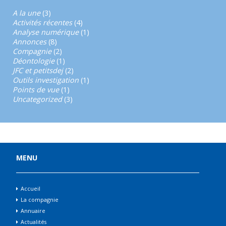
A la une
(3)
Activités récentes
(4)
Analyse numérique
(1)
Annonces
(8)
Compagnie
(2)
Déontologie
(1)
JFC et petitsdej
(2)
Outils investigation
(1)
Points de vue
(1)
Uncategorized
(3)
MENU
Accueil
La compagnie
Annuaire
Actualités