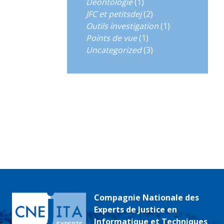
Déontologie
(1)
JFC et petitsdej
(2)
Outils investigation
(1)
Points de vue
(1)
Uncategorized
(3)
Compagnie Nationale des
Experts de Justice en
Informatique et Techniques