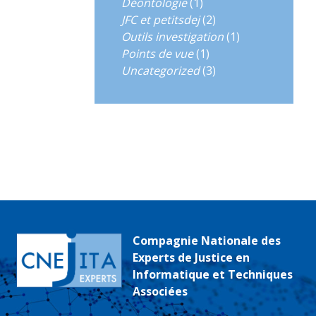
Déontologie
(1)
JFC et petitsdej
(2)
Outils investigation
(1)
Points de vue
(1)
Uncategorized
(3)
Compagnie Nationale des
Experts de Justice en
Informatique et Techniques
Associées